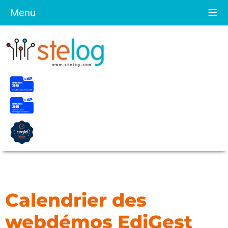
≡
Menu
Calendrier des
webdémos EdiGest